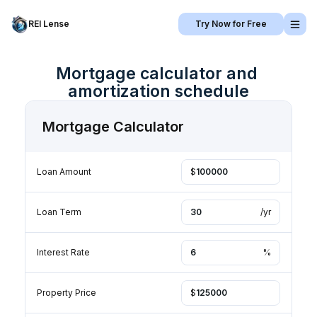
REI Lense
Try Now for Free
Mortgage calculator and 
amortization schedule
Mortgage Calculator
Loan Amount
$
Loan Term
/yr
Interest Rate
%
Property Price
$